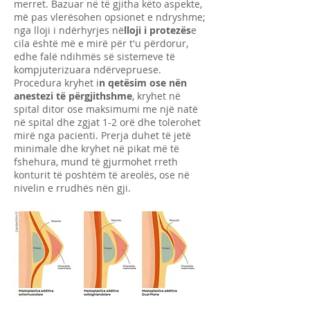
merret. Bazuar në të gjitha këto aspekte,
më pas vlerësohen opsionet e ndryshme;
nga lloji i ndërhyrjes në
lloji i protezës
e
cila është më e mirë për t'u përdorur,
edhe falë ndihmës së sistemeve të
kompjuterizuara ndërvepruese.
Procedura kryhet i
n qetësim ose nën
anestezi të përgjithshme
, kryhet në
spital ditor ose maksimumi me një natë
në spital dhe zgjat 1-2 orë dhe tolerohet
mirë nga pacienti. Prerja duhet të jetë
minimale dhe kryhet në pikat më të
fshehura, mund të gjurmohet rreth
konturit të poshtëm të areolës, ose në
nivelin e rrudhës nën gji.