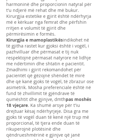
harmoninë dhe proporcionin natyral për
t'u ndjerë më rehat dhe më bukur.
Kirurgjia estetike e gjirit është ndërhyrja
më e kërkuar nga femrat dhe përfshin
rritjen e volumit të gjirit dhe
përmirësimin e formës.
Kirurgjia e mamoplastikës
indikohet në
të gjitha rastet kur gjoksi është i vogël, i
pazhvilluar dhe përmasat e tij nuk
respektojnë përmasat natyrore në lidhje
me ndërtimin dhe shtatin e pacientit.
Zmadhimi i gjirit rekomandohet për
pacientët që gëzojnë shëndet të mirë
dhe që kanë gjoks të vogël, të zbrazur ose
asimetrik. Mosha preferenciale është në
fund të zhvillimit të gjëndrave të
qumështit dhe gjinjve, dmth
pas moshës
18 vjeçare
. Ka shumë arsye për t'iu
drejtuar kësaj ndërhyrjeje. Disa gra me
gjoks të vogël duan të kenë një trup më
proporcional, të tjera ende duan të
rikuperojnë plotësinë dhe
qëndrueshmërinë e gjinjve që janë