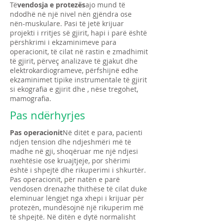
Të
vendosja e protezës
ajo mund të
ndodhë në një nivel nën gjëndra ose
nën-muskulare. Pasi të jetë krijuar
projekti i rritjes së gjirit, hapi i parë është
përshkrimi i ekzaminimeve para
operacionit, të cilat në rastin e zmadhimit
të gjirit, përveç analizave të gjakut dhe
elektrokardiogrameve, përfshijnë edhe
ekzaminimet tipike instrumentale të gjirit
si ekografia e gjirit dhe , nëse tregohet,
mamografia.
Pas ndërhyrjes
Pas operacionit
Në ditët e para, pacienti
ndjen tension dhe ndjeshmëri më të
madhe në gji, shoqëruar me një ndjesi
nxehtësie ose kruajtjeje, por shërimi
është i shpejtë dhe rikuperimi i shkurtër.
Pas operacionit, për natën e parë
vendosen drenazhe thithëse të cilat duke
eleminuar lëngjet nga xhepi i krijuar për
protezën, mundësojnë një rikuperim më
të shpejtë. Në ditën e dytë normalisht