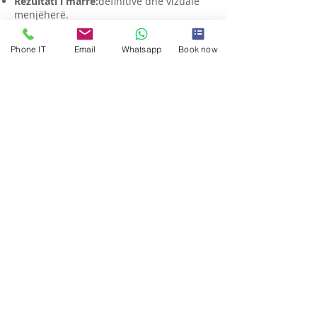
Rezultati i marrë:
definitive dhe vizuale
menjëherë.
Kthehu në rrjetet sociale:
Nje jave
Rimëkëmbja e plotë:
4-6 javë
Phone IT
Email
Whatsapp
Book now
Sa kushton implanti i gjirit
në Shqipëri?
Zmadhimi i gjirit në përgjithësi ka një
kosto të lartë
, kostoja reale e
operacionit përcaktohet nga kirurgu gjatë
vizitës së parë në
klinikën tonë në