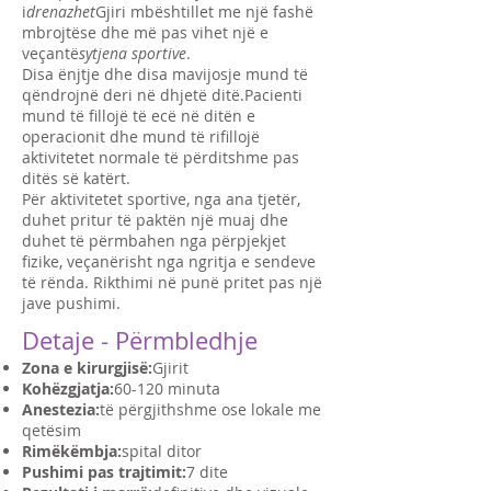
i
drenazhet
Gjiri mbështillet me një fashë
mbrojtëse dhe më pas vihet një e
veçantë
sytjena sportive
.
Disa ënjtje dhe disa mavijosje mund të
qëndrojnë deri në dhjetë ditë.Pacienti
mund të fillojë të ecë në ditën e
operacionit dhe mund të rifillojë
aktivitetet normale të përditshme pas
ditës së katërt.
Për aktivitetet sportive, nga ana tjetër,
duhet pritur të paktën një muaj dhe
duhet të përmbahen nga përpjekjet
fizike, veçanërisht nga ngritja e sendeve
të rënda. Rikthimi në punë pritet pas një
jave pushimi.
Detaje - Përmbledhje
Zona e kirurgjisë:
Gjirit
Kohëzgjatja:
60-120 minuta
Anestezia:
të përgjithshme ose lokale me
qetësim
Rimëkëmbja:
spital ditor
Pushimi pas trajtimit:
7 dite