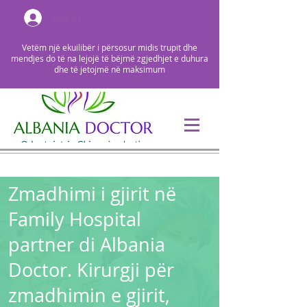
Log In
Vetëm një ekuilibër i përsosur midis trupit dhe
mendjes do të na lejojë të bëjmë zgjedhjet e duhura
dhe të jetojmë në maksimum
Zmadhimi i gjirit në
Family Hospital
partner di Albania
Doctor. Kirurgji për
zmadhimin e gjirit,