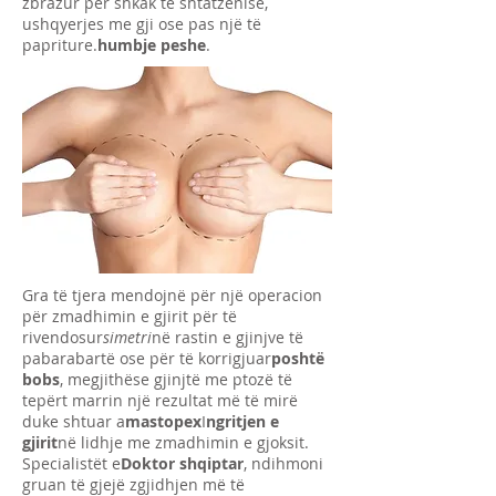
zbrazur për shkak të shtatzënisë,
ushqyerjes me gji ose pas një të
papriture.
humbje peshe
.
Gra të tjera mendojnë për një operacion
për zmadhimin e gjirit për të
rivendosur
simetri
në rastin e gjinjve të
pabarabartë ose për të korrigjuar
poshtë
bobs
, megjithëse gjinjtë me ptozë të
tepërt marrin një rezultat më të mirë
duke shtuar a
mastopex
I
ngritjen e
gjirit
në lidhje me zmadhimin e gjoksit.
Specialistët e
Doktor shqiptar
, ndihmoni
gruan të gjejë zgjidhjen më të