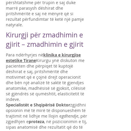
përshtatshme për trupin e saj duke
marrë parasysh dëshirat dhe
pritshmëritë e saj në mënyrë që si
rezultat përfundimtar të ketë një pamje
natyrale.
Kirurgji për zmadhimin e
gjirit – zmadhimin e gjirit
Para ndërhyrjes në
klinika e kirurgjise
estetike Tirane
Kirurgu ynë diskuton me
pacienten dhe përpiqet të kuptojë
dëshirat e saj, pritshmëritë dhe
motivimet që e çojnë drejt operacionit
dhe bën një analizë të saktë të gjendjes
anatomike, madhësisë së gjoksit, cilësisë
së gjëndrës së qumështit, elasticitetit të
indeve.
Specialistët e Shqipërisë Doktor
zgjidhni
opsionin më të mirë të disponueshëm të
trajtimit në lidhje me llojin e
gdhendje
, për
zgjedhjen e
proteza
, në pozicionimin e tij,
sipas anatomisë dhe rezultatit që do të