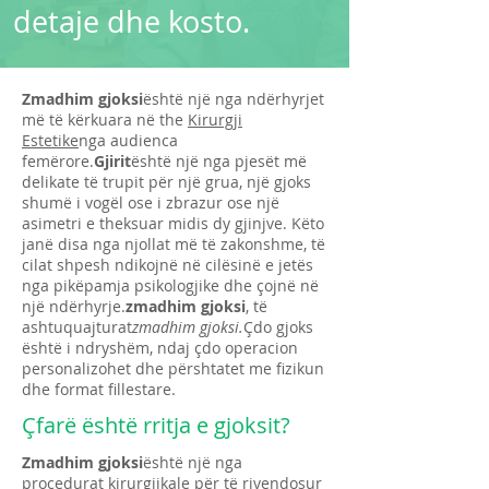
detaje dhe kosto.
Zmadhim gjoksi
është një nga ndërhyrjet
më të kërkuara në the
Kirurgji
Estetike
nga audienca
femërore.
Gjirit
është një nga pjesët më
delikate të trupit për një grua, një gjoks
shumë i vogël ose i zbrazur ose një
asimetri e theksuar midis dy gjinjve. Këto
janë disa nga njollat më të zakonshme, të
cilat shpesh ndikojnë në cilësinë e jetës
nga pikëpamja psikologjike dhe çojnë në
një ndërhyrje.
zmadhim gjoksi
, të
ashtuquajturat
zmadhim gjoksi.
Çdo gjoks
është i ndryshëm, ndaj çdo operacion
personalizohet dhe përshtatet me fizikun
dhe format fillestare.
Çfarë është rritja e gjoksit?
Zmadhim gjoksi
është një nga
procedurat kirurgjikale për të rivendosur