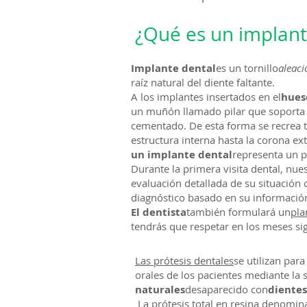
¿Qué es un implant
Implante dental
es un tornillo
aleaci
raíz natural del diente faltante.
A los implantes insertados en el
hues
un muñón llamado pilar que soporta 
cementado. De esta forma se recrea t
estructura interna hasta la corona ex
un implante dental
representa un 
Durante la primera visita dental, nue
evaluación detallada de su situación 
diagnóstico basado en su informació
El dentista
también formulará un
pla
tendrás que respetar en los meses si
Las prótesis dentales
se utilizan para
orales de los pacientes mediante la s
naturales
desaparecido con
dientes 
La prótesis total en resina denomi