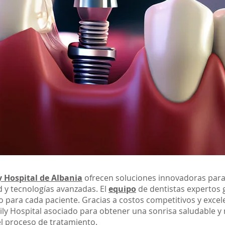
 Hospital de Albania
ofrecen soluciones innovadoras para 
ad y tecnologías avanzadas. El
equipo
de dentistas expertos 
do para cada paciente. Gracias a costos competitivos y exce
ily Hospital asociado para obtener una sonrisa saludable 
l proceso de tratamiento.