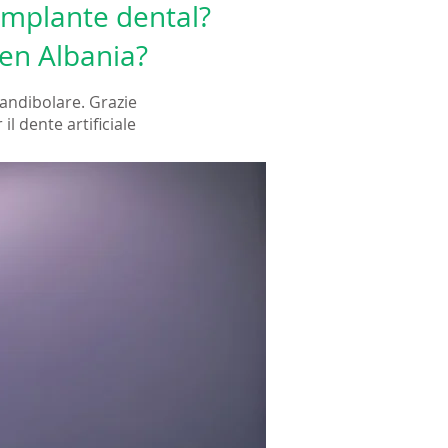
implante dental?
 en Albania?
mandibolare. Grazie
l dente artificiale