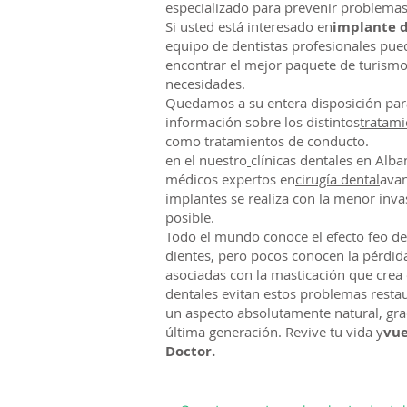
especializado para prevenir problemas
Si usted está interesado en
implante d
equipo de dentistas profesionales pue
encontrar el mejor paquete de turismo
necesidades.
Quedamos a su entera disposición para 
información sobre los distintos
tratami
como tratamientos de conducto.​
en el nuestro
clínicas dentales en Alba
médicos expertos en
cirugía dental
avan
implantes se realiza con la menor inv
posible.
Todo el mundo conoce el efecto feo de
dientes, pero pocos conocen la pérdid
asociadas con la masticación que crea 
dentales evitan estos problemas resta
un aspecto absolutamente natural, grac
última generación. Revive tu vida y
vue
Doctor.