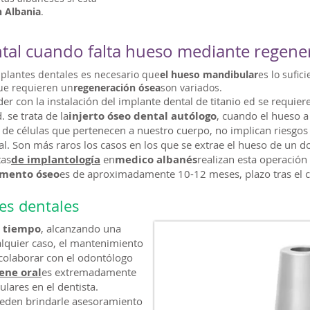
n Albania
.
ntal cuando falta hueso mediante regene
mplantes dentales es necesario que
el hueso mandibular
es lo sufic
que requieren un
regeneración ósea
son variados.
er con la instalación del implante dental de titanio
se requiere
ed
 se trata de la
injerto óseo dental autólogo
, cuando el hueso a
 de células que pertenecen a nuestro cuerpo, no implican riesgos
cial. Son más raros los casos en los que se extrae el hueso de un
tas
de implantología
en
medico albanés
realizan esta operación
mento óseo
es de aproximadamente 10-12 meses, plazo tras el cu
es dentales
l tiempo
, alcanzando una
alquier caso, el mantenimiento
colaborar con el odontólogo
ene oral
es extremadamente
lares en el dentista.
ueden brindarle asesoramiento