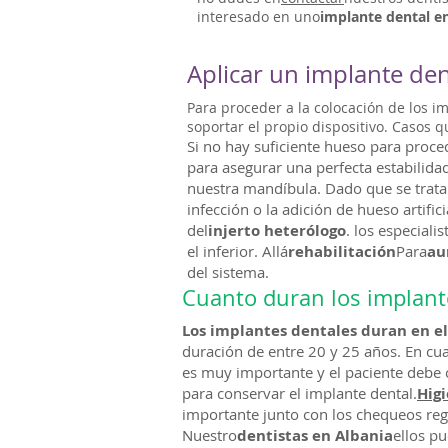
interesado en uno
implante dental e
Aplicar un implante de
Para proceder a la colocación de los i
soportar el propio dispositivo. Casos 
Si no hay suficiente hueso para proced
para asegurar una perfecta estabilidad.
nuestra mandíbula. Dado que se trata
infección o la adición de hueso artifi
del
injerto heterólogo
. los especialis
el inferior. Allá
rehabilitación
Para
au
del sistema.
Cuanto duran los implant
Los implantes dentales duran en e
duración de entre 20 y 25 años. En cu
es muy importante y el paciente debe 
para conservar el implante dental.
Higi
importante junto con los chequeos regu
Nuestro
dentistas en Albania
ellos p