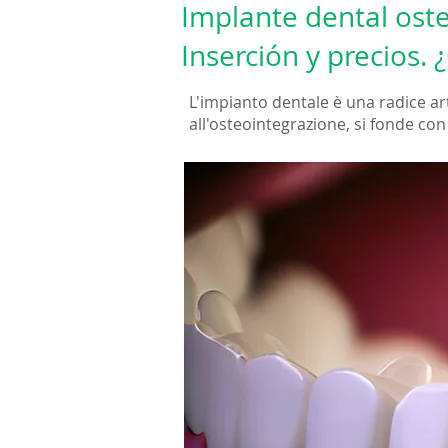
Implante dental oste
Inserción y precios.
L'impianto dentale è una radice art
all'osteointegrazione, si fonde con