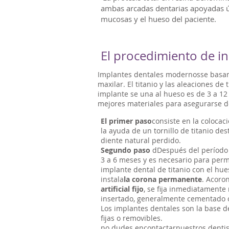
ambas arcadas dentarias apoyadas 
mucosas y el hueso del paciente. ​
El procedimiento de in
Implantes dentales modernos
se basan
maxilar. El titanio y las aleaciones d
implante se una al hueso es de 3 a 12
mejores materiales para asegurarse 
El primer paso
consiste en la colocac
la ayuda de un tornillo de titanio dest
diente natural perdido.
Segundo paso
d
Después del período 
3 a 6 meses y es necesario para permi
implante dental de titanio con el hue
instala
la corona permanente
.
A
coro
artificial fijo
, se fija inmediatamente m
insertado, generalmente cementado o
Los implantes dentales son la base d
fijas o removibles.
no dudes en
contactar
nuestros dentis