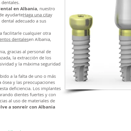
 dentales.
ental en Albania
, nuestro
de ayudarte
Haga una cita
y
 dental adecuado a sus
facilitarle cualquier otra
entos dentales
en Albania,
nia, gracias al personal de
zada, la extracción de los
asividad y la máxima seguridad
bido a la falta de uno o más
a ósea y las preocupaciones
esta deficiencia. Los implantes
urando dientes fuertes y con
ias al uso de materiales de
lve a sonreír con Albania