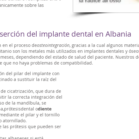
únicamente sobre las
serción del implante dental en Albania
 en el proceso de
osteointegración
, gracias a la cual algunos materi
e titanio son los metales más utilizados en implantes dentales y óse
 meses, dependiendo del estado de salud del paciente. Nuestros de
de que no haya problemas de compatibilidad.
ión del pilar del implante con
inado a sustituir la raíz del
de cicatrización, que dura de
tir la correcta integración del
so de la mandíbula, se
na
,
prótesis
dental o
diente
ediante el pilar y el tornillo
 atornillado.
e las prótesis que pueden ser
tas albaneses si está