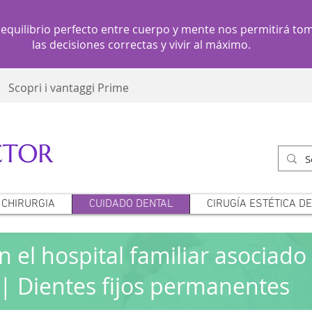
 equilibrio perfecto entre cuerpo y mente nos permitirá to
las decisiones correctas y vivir al máximo.
Scopri i vantaggi Prime
CHIRURGIA
CUIDADO DENTAL
CIRUGÍA ESTÉTICA D
n el hospital familiar asociado
| Dientes fijos permanentes