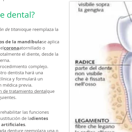
e dental?
ón de titanio
que reemplaza la
os de la mandíbula
se aplica
el
corona
atornillado o
otalmente el diente, desde la
terna.
procedimiento complejo.
stro dentista hará una
clínica y formulará un
n médica previa.
n de tratamiento dental
que
guientes.
 rehabilitar las funciones
ustitución de la
dientes
artificiales
.
nada denture reemplaza una o