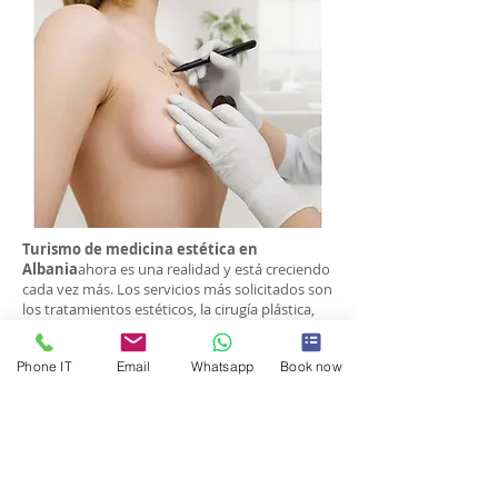
Turismo de medicina estética en
Albania
ahora es una realidad y está creciendo
cada vez más. Los servicios más solicitados son
los tratamientos estéticos, la cirugía plástica,
los tratamientos dentales, los tratamientos de
infertilidad, las intervenciones quirúrgicas
Phone IT
Email
Whatsapp
Book now
mínimamente invasivas destinadas a la
reducción de peso para quienes padecen
obesidad y el tratamiento de enfermedades
asociadas.
Turismo de salud
es un sector del turismo que
incluye el turismo médico, de bienestar, de