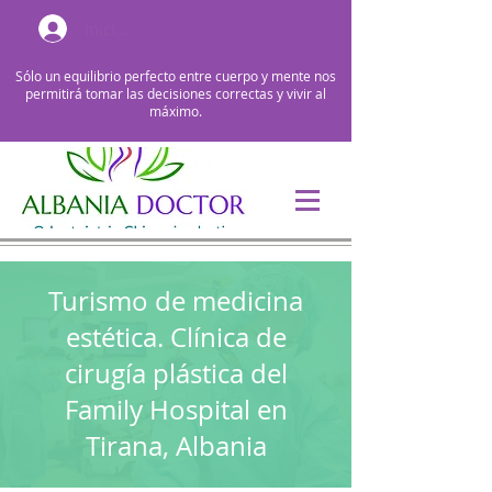
Iniciar sesión
Sólo un equilibrio perfecto entre cuerpo y mente nos
permitirá tomar las decisiones correctas y vivir al
máximo.
Turismo de medicina
estética. Clínica de
cirugía plástica del
Family Hospital en
Tirana, Albania