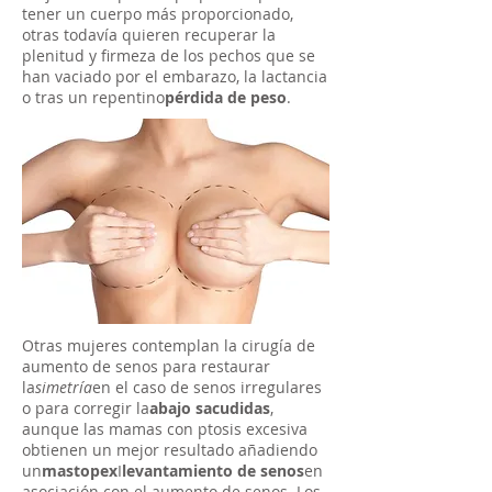
tener un cuerpo más proporcionado,
otras todavía quieren recuperar la
plenitud y firmeza de los pechos que se
han vaciado por el embarazo, la lactancia
o tras un repentino
pérdida de peso
.
Otras mujeres contemplan la cirugía de
aumento de senos para restaurar
la
simetría
en el caso de senos irregulares
o para corregir la
abajo sacudidas
,
aunque las mamas con ptosis excesiva
obtienen un mejor resultado añadiendo
un
mastopex
I
levantamiento de senos
en
asociación con el aumento de senos. Los