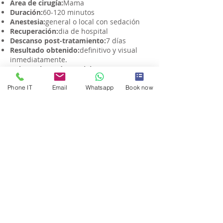
Área de cirugía:
Mama
Duración:
60-120 minutos
Anestesia:
general o local con sedación
Recuperación:
dia de hospital
Descanso post-tratamiento:
7 días
Resultado obtenido:
definitivo y visual
inmediatamente.
Volver a las redes sociales:
Una semana
Recuperación completa:
4 – 6 semanas
Phone IT
Email
Whatsapp
Book now
¿Cuánto cuesta hacerse un
aumento de senos en