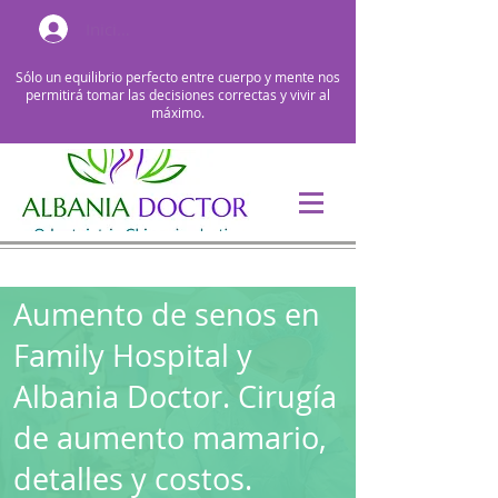
Iniciar sesión
Sólo un equilibrio perfecto entre cuerpo y mente nos
permitirá tomar las decisiones correctas y vivir al
máximo.
Aumento de senos en
Family Hospital y
Albania Doctor. Cirugía
de aumento mamario,
detalles y costos.