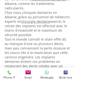
Albanie, comme les traitements
radiculaires.​
Chez nous
cliniques dentaires en
Albanie, grâce au personnel de médecins
experts en
chirurgie dentaire
avancé, le
retrait des implants est effectué avec le
moins d'invasivité et le maximum de
sécurité possible.
Tout le monde connaît le vilain effet dû
au manque d'une ou plusieurs dents,
mais peu connaissent la perte osseuse et
les soucis liés à la mastication que cette
carence engendre. Les implants
dentaires évitent ces problèmes en
restaurant des dents solides avec un
aspect absolument naturel, grâce à
l'utilisation de matériaux de dernière
Phone IT
Email
Whatsapp
Book now
génération. Revivez votre vie et
souriez à
nouveau avec Albanie Docteur.