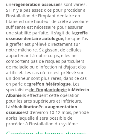
une
régénération osseuse
ils sont variés.
S'il n'y a pas assez d'os pour procéder à
l'installation de l'implant dentaire en
titane
ed
une hauteur de crête alvéolaire
suffisante est nécessaire pour assurer
une stabilité parfaite. Il s'agit de la
greffe
osseuse dentaire autologue
, lorsque l'os
à greffer est prélevé directement sur
notre mâchoire. S'agissant de cellules
appartenant à notre corps, elles ne
comportent pas de risques particuliers
de maladie ou d'infection ni d'ajout d'os
artificiel. Les cas où l'os est prélevé sur
un donneur sont plus rares, dans ce cas
on parle de
greffon hétérologue
. Les
spécialistes
de l'implantologie
in
Médecin
Albanie
ils effectuent cette opération
pour les arcs supérieurs et inférieurs.
Là
réhabilitation
Pour
augmentation
osseuse
est d'environ 10-12 mois, période
après laquelle il sera possible de
procéder à l'installation du système.
Combien de temps durent