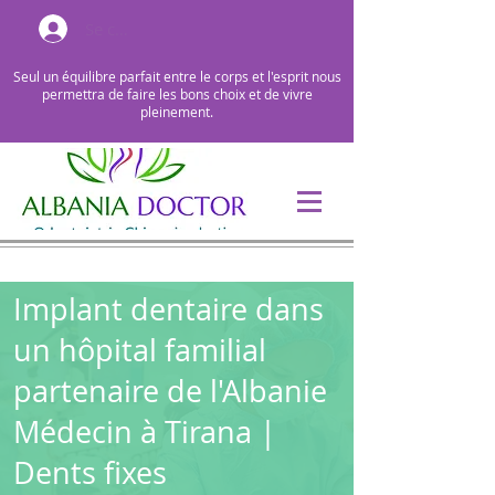
Se connecter
Seul un équilibre parfait entre le corps et l'esprit nous
permettra de faire les bons choix et de vivre
pleinement.
Implant dentaire dans
un hôpital familial
partenaire de l'Albanie
Médecin à Tirana |
Dents fixes