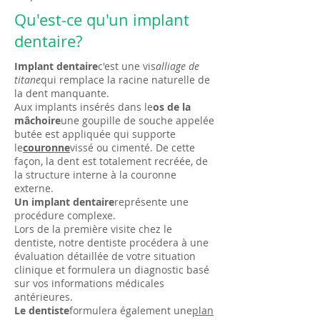
Qu'est-ce qu'un implant
dentaire?
Implant dentaire
c'est une vis
alliage de
titane
qui remplace la racine naturelle de
la dent manquante.
Aux implants insérés dans le
os de la
mâchoire
une goupille de souche appelée
butée est appliquée qui supporte
le
couronne
vissé ou cimenté. De cette
façon, la dent est totalement recréée, de
la structure interne à la couronne
externe.
Un implant dentaire
représente une
procédure complexe.
Lors de la première visite chez le
dentiste, notre dentiste procédera à une
évaluation détaillée de votre situation
clinique et formulera un diagnostic basé
sur vos informations médicales
antérieures.
Le dentiste
formulera également une
plan