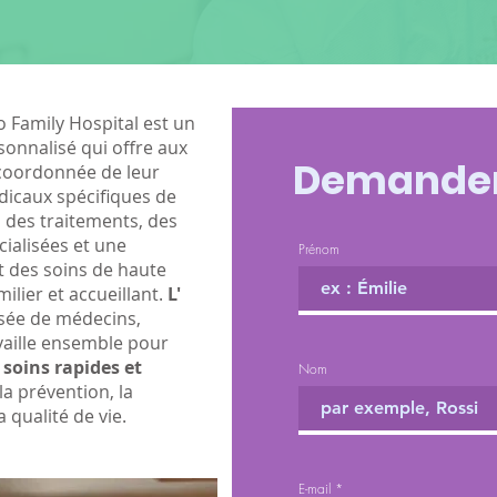
 Family Hospital est un
onnalisé qui offre aux
Demander
 coordonnée de leur
dicaux spécifiques de
 des traitements, des
cialisées et une
Prénom
t des soins de haute
lier et accueillant.
L'
ée de médecins,
availle ensemble pour
 soins rapides et
Nom
la prévention, la
 qualité de vie.
E-mail