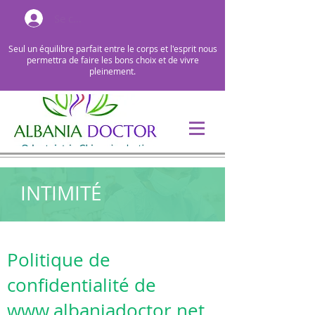
Se connecter
Seul un équilibre parfait entre le corps et l'esprit nous
permettra de faire les bons choix et de vivre
pleinement.
INTIMITÉ
Politique de
confidentialité de
www.albaniadoctor.net