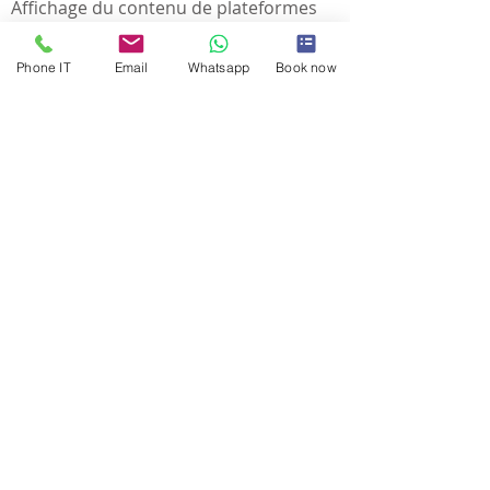
Affichage du contenu de plateformes
externes
Widget vidéo YouTube, widget Google
Phone IT
Email
Whatsapp
Book now
Maps, Google Fonts et Font Awesome
Données personnelles : données
d'utilisation ; Outil de suivi
Informations de contact
Contrôleur de données
Albania Doctor
Courriel de contact du propriétaire :
albaniadoctor1@gmail.com
INTIMITÉ
Disclaimer Affiliazione Amazon
© 2016 par Albanie Doctor s'associe à plusieurs
cliniques et hôpitaux privés en Albanie. RRuga
Kongresi Manastirit nr.1 10001 Tiranë Albanie.
Tél. : IT
+39 3314041848
AL
+355 694318393
albaniadoctor1@gmail.com