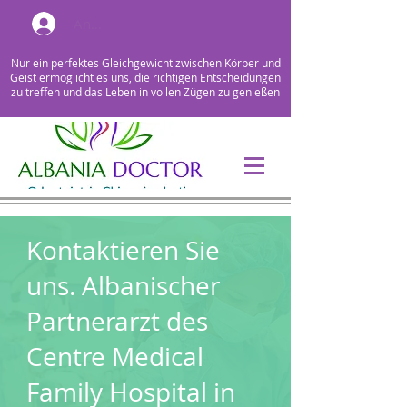
Anmelden
Nur ein perfektes Gleichgewicht zwischen Körper und
Geist ermöglicht es uns, die richtigen Entscheidungen
zu treffen und das Leben in vollen Zügen zu genießen
Kontaktieren Sie
uns. Albanischer
Partnerarzt des
Centre Medical
Family Hospital in