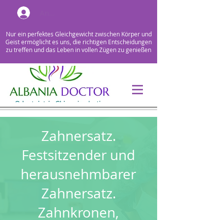
Anmelden
Nur ein perfektes Gleichgewicht zwischen Körper und
Geist ermöglicht es uns, die richtigen Entscheidungen
zu treffen und das Leben in vollen Zügen zu genießen
Zahnersatz.
Festsitzender und
herausnehmbarer
Zahnersatz.
Zahnkronen,