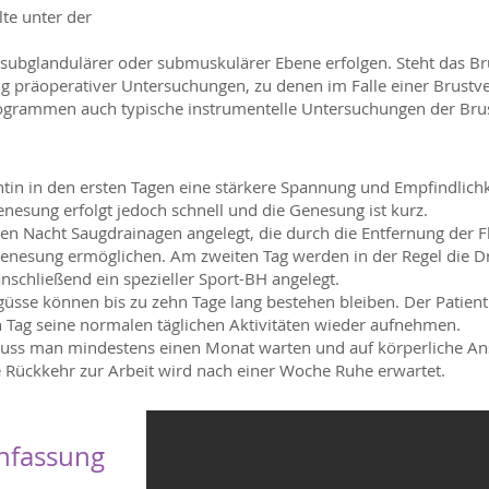
te unter der
f subglandulärer oder submuskulärer Ebene erfolgen. Steht das B
ung präoperativer Untersuchungen, zu denen im Falle einer Brust
grammen auch typische instrumentelle Untersuchungen der Brust 
tin in den ersten Tagen eine stärkere Spannung und Empfindlichke
enesung erfolgt jedoch schnell und die Genesung ist kurz.
en Nacht Saugdrainagen angelegt, die durch die Entfernung der Fl
enesung ermöglichen. Am zweiten Tag werden in der Regel die Dra
schließend ein spezieller Sport-BH angelegt.
güsse können bis zu zehn Tage lang bestehen bleiben. Der Patie
Tag seine normalen täglichen Aktivitäten wieder aufnehmen.
 muss man mindestens einen Monat warten und auf körperliche A
 Rückkehr zur Arbeit wird nach einer Woche Ruhe erwartet.
nfassung