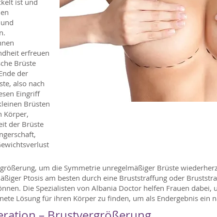
kelt ist und
hen
 und
n.
nnen
ndheit erfreuen
sche Brüste
 Ende der
te, also nach
esen Eingriff
kleinen Brüsten
n Körper,
it der Brüste
ngerschaft,
Gewichtsverlust
größerung, um die Symmetrie unregelmäßiger Brüste wiederherzus
äßiger Ptosis am besten durch eine Bruststraffung oder Bruststra
nnen. Die Spezialisten von Albania Doctor helfen Frauen dabei, 
ete Lösung für ihren Körper zu finden, um als Endergebnis ein na
ration – Brustvergrößerung