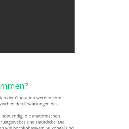
ekommen?
osten der Operation werden vom
 zwischen den Erwartungen des
 es notwendig, die anatomischen
s Brustgewebes und Hautdicke. Die
ien wie hochkohäsivem Silikongel und