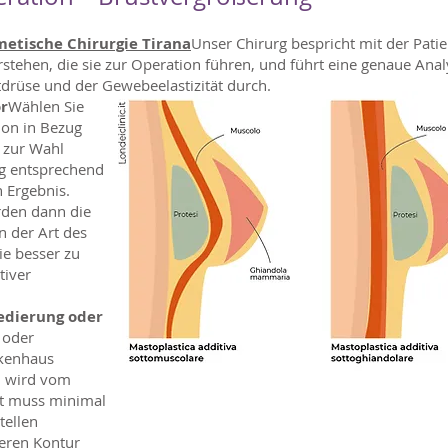
metische Chirurgie Tirana
Unser Chirurg bespricht mit der Pati
ehen, die sie zur Operation führen, und führt eine genaue Anal
tdrüse und der Gewebeelastizität durch.
or
Wählen Sie
ion in Bezug
, zur Wahl
ng entsprechend
 Ergebnis.
rden dann die
 der Art des
ie besser zu
tiver
edierung oder
 oder
nkenhaus
d wird vom
itt muss minimal
tellen
teren Kontur