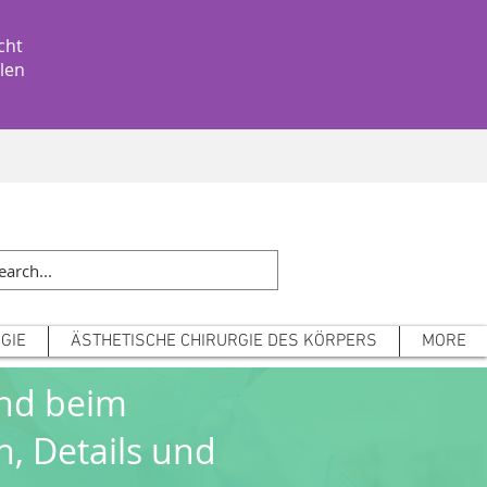
Tel: +39 3314041848
cht
llen
GIE
ÄSTHETISCHE CHIRURGIE DES KÖRPERS
MORE
und beim
, Details und