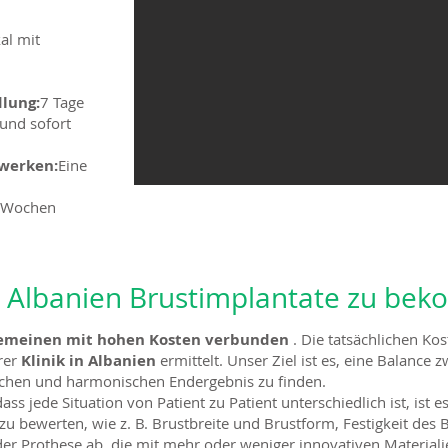
al mit
lung:
7 Tage
 und sofort
zwerken:
Eine
6 Wochen
 in Albanien Brustimplantate zu b
lgemeinen mit hohen Kosten verbunden
. Die tatsächlichen K
rer
Klinik in Albanien
ermittelt. Unser Ziel ist es, eine Balance
ichen und harmonischen Endergebnis zu finden.
ass jede Situation von Patient zu Patient unterschiedlich ist, ist
 zu bewerten, wie z. B. Brustbreite und Brustform, Festigkeit de
der Prothese ab, die mit mehr oder weniger innovativen Material