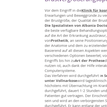
Vor dem Eingriff in die
Klinik für kos
Erwartungen und Beweggründe zu verst
der Brustgröße, der Qualität der Brus
Die Spezialisten von Albania Doct
die beste verfügbare Behandlungsopt
auf die Art der Erkrankung aus
Gravur
von
Prothetik
, an seine Positionieru
der Anatomie und dem zu erzielenden
Basierend auf all diesen Aspekten we
verschiedenen Optionen bewertet; von
Eingriffs bis hin zu
Art der Prothese
d
nutzen ist, auch dank der Hilfe interak
Computersysteme.
Das Verfahren wird durchgeführt i
n S
unter Vollnarkose
wird tagesklinisch
höchstens mit Übernachtung im Kra
durchgeführt, dauert 1-2 Stunden un
Patienten gut vertragen. Der Einschn
sein und wird an den verborgensten S
durchgeführt. Er kann entlang der un