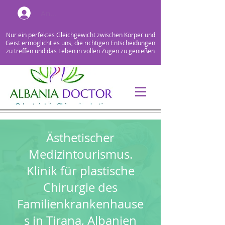
Anmelden
Nur ein perfektes Gleichgewicht zwischen Körper und
Geist ermöglicht es uns, die richtigen Entscheidungen
zu treffen und das Leben in vollen Zügen zu genießen
Ästhetischer
Medizintourismus.
Klinik für plastische
Chirurgie des
Familienkrankenhause
s in Tirana, Albanien