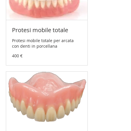
Protesi mobile totale
Protesi mobile totale per arcata
con denti in porcellana
400
400 €
Euro