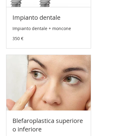
Impianto dentale
Impianto dentale + moncone
350
350 €
Euro
Blefaroplastica superiore
o inferiore