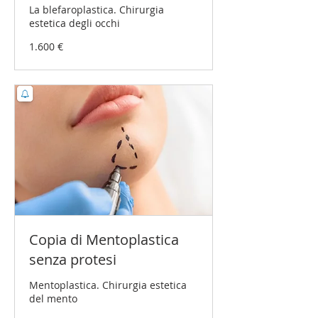
La blefaroplastica. Chirurgia
estetica degli occhi
1.600
1.600 €
Euro
Copia di Mentoplastica
senza protesi
Mentoplastica. Chirurgia estetica
del mento
1.900