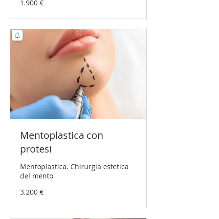
1.900 €
Euro
Mentoplastica con
protesi
Mentoplastica. Chirurgia estetica
del mento
3.200
3.200 €
Euro