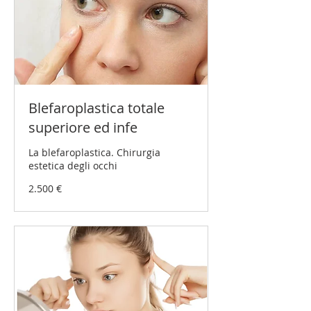
Blefaroplastica totale
superiore ed infe
La blefaroplastica. Chirurgia
estetica degli occhi
2.500
2.500 €
Euro