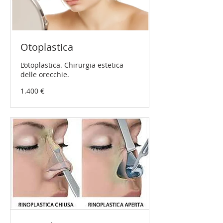
Otoplastica
L’otoplastica. Chirurgia estetica
delle orecchie.
1.400
1.400 €
Euro