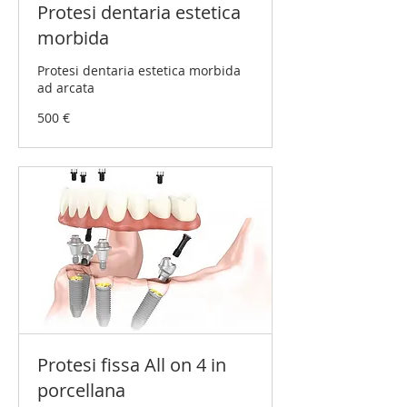
Protesi dentaria estetica
morbida
Protesi dentaria estetica morbida
ad arcata
500
500 €
Euro
Protesi fissa All on 4 in
porcellana