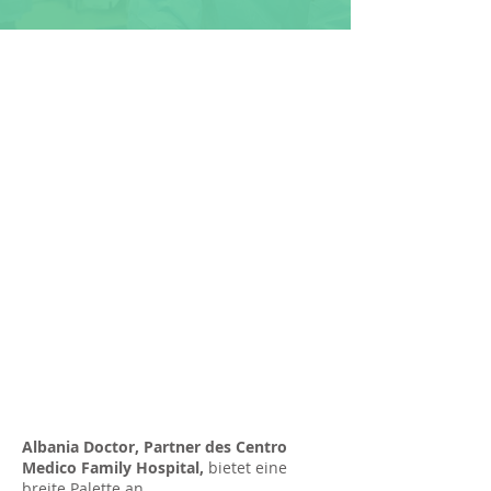
Ungefähre Preisliste
für
Gesundheitsdienste
und Leistungen, die
von Albania Doctor,
einem Partner des
Centro Medico
Family Hospital,
angeboten werden
Albania Doctor, Partner des Centro
Medico Family Hospital,
bietet eine
breite Palette an