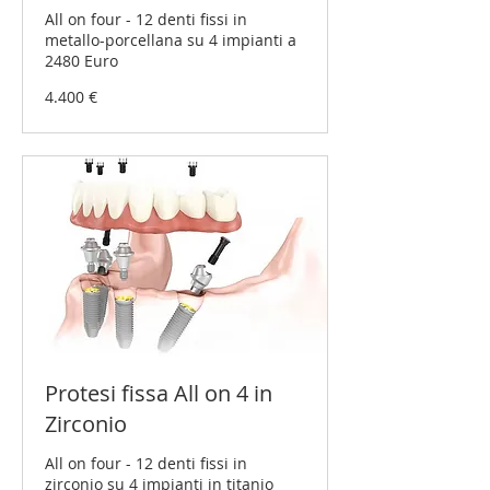
All on four - 12 denti fissi in
metallo-porcellana su 4 impianti a
2480 Euro
4.400
4.400 €
Euro
Protesi fissa All on 4 in
Zirconio
All on four - 12 denti fissi in
zirconio su 4 impianti in titanio