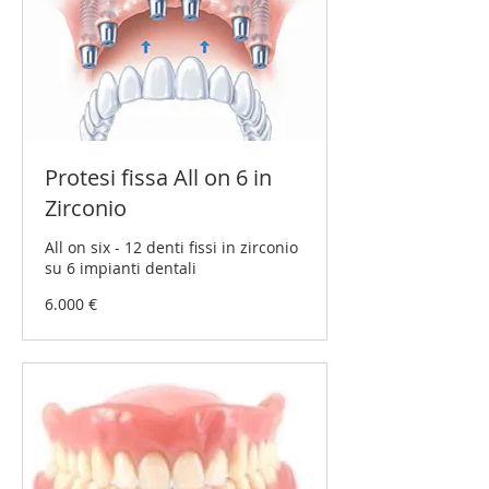
Protesi fissa All on 6 in
Zirconio
All on six - 12 denti fissi in zirconio
su 6 impianti dentali
6.000
6.000 €
Euro