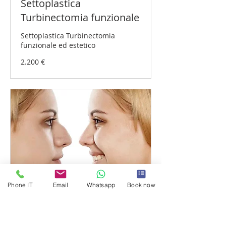
Settoplastica
Turbinectomia funzionale
Settoplastica Turbinectomia
funzionale ed estetico
2.200
2.200 €
Euro
Phone IT
Email
Whatsapp
Book now
Rinoplastica estetica
Rimodellamento del naso