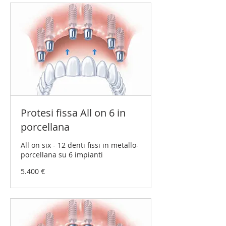
Protesi fissa All on 6 in
porcellana
All on six - 12 denti fissi in metallo-
porcellana su 6 impianti
5.400
5.400 €
Euro