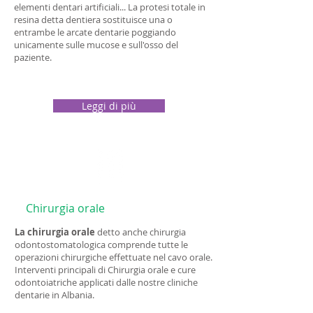
elementi dentari artificiali... La protesi totale in
Implantologia,
resina detta dentiera sostituisce una o
entrambe le arcate dentarie poggiando
Ortodonzia,
unicamente sulle mucose e sull'osso del
paziente.
Odontoiatria Estetica.
Leggi di più
Chirurgia orale
La chirurgia orale
detto anche chirurgia
odontostomatologica comprende tutte le
operazioni chirurgiche effettuate nel cavo orale.
Interventi principali di Chirurgia orale e cure
odontoiatriche applicati dalle nostre cliniche
dentarie in Albania.