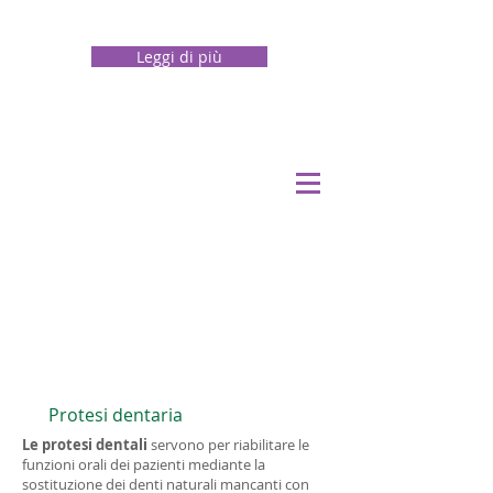
Accedi
Leggi di più
Solo un equilibrio perfetto tra il corpo e la mente ci
consentirà di fare le giuste scelte e di vivere al meglio
Prenotazioni gratuite
per Cure dentali nelle
migliore cliniche
dentali in Albania.
Protesi dentaria
Impianti Dentali,
Le protesi dentali
servono per riabilitare le
funzioni orali dei pazienti mediante la
Protesi dentale,
sostituzione dei denti naturali mancanti con