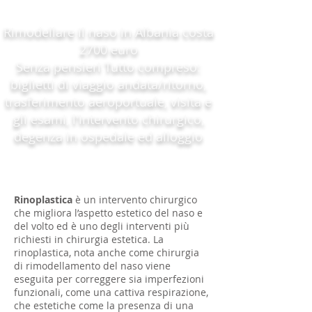
Rimodellare il naso in Albania costa
2700 euro
Senza pensieri Tutto compreso:
biglietti di viaggio andata/ritorno,
trasferimento aeroportuale, visita e
gli esami, l'intervento chirurgico,
degenza in ospedale ed alloggio
Rinoplastica
è un intervento chirurgico
che migliora l’aspetto estetico del naso e
del volto ed è uno degli interventi più
richiesti in chirurgia estetica. La
rinoplastica, nota anche come chirurgia
di rimodellamento del naso viene
eseguita per correggere sia imperfezioni
funzionali, come una cattiva respirazione,
che estetiche come la presenza di una