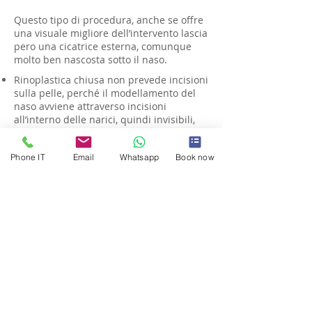
Questo tipo di procedura, anche se offre
una visuale migliore dell’intervento lascia
pero una cicatrice esterna, comunque
molto ben nascosta sotto il naso.
Rinoplastica chiusa non prevede incisioni
sulla pelle, perché il modellamento del
naso avviene attraverso incisioni
all’interno delle narici, quindi invisibili,
vengono rimodellate le cartilagini, le ossa
del naso.
Phone IT
Email
Whatsapp
Book now
Al termine dell’intervento vengono messe
medicazioni all’interno del naso che
saranno rimosse dopo due giorni ed un
gessetto modellato dal chirurgo sul naso,
che sarà rimosso dopo una settimana.
Con la tecnica Chiusa non è prevista una
incisione chirurgica esterna e dove si
accede alle strutture ossee e cartilaginee
da rimodellare soltanto dall’interno del
naso.