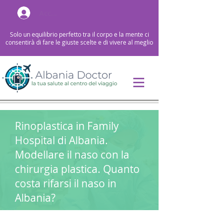
Accedi
Solo un equilibrio perfetto tra il corpo e la mente ci
consentirà di fare le giuste scelte e di vivere al meglio
Rinoplastica in Family
Hospital di Albania.
Modellare il naso con la
chirurgia plastica. Quanto
costa rifarsi il naso in
Albania?